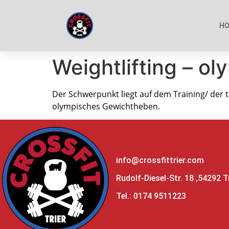
H
Weightlifting – 
Der Schwerpunkt liegt auf dem Training/ der
olympisches Gewichtheben.
info@crossfittrier.com
Rudolf-Diesel-Str. 18 ,54292 T
Tel.: 0174 9511223