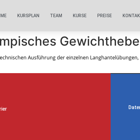
OME
KURSPLAN
TEAM
KURSE
PREISE
KONTA
olympisches Gewichtheb
 technischen Ausführung der einzelnen Langhantelübungen,
Date
rier