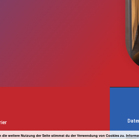
Date
rier
 die weitere Nutzung der Seite stimmst du der Verwendung von Cookies zu.
Informa