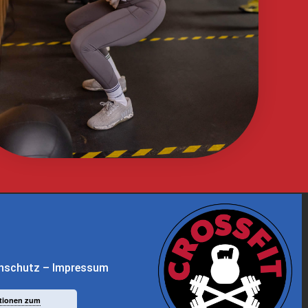
nschutz
–
Impressum
tionen zum